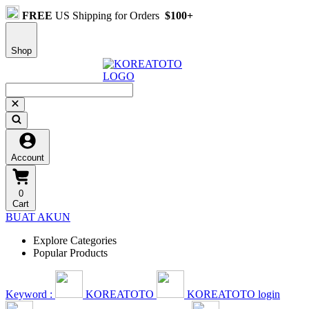
FREE
US Shipping for Orders
$100+
Shop
Account
0
Cart
BUAT AKUN
Explore Categories
Popular Products
Keyword :
KOREATOTO
KOREATOTO login