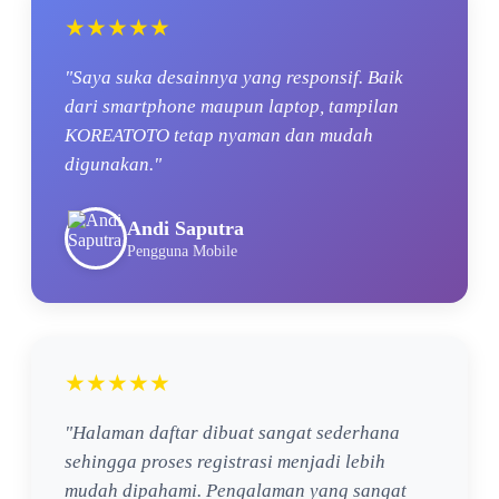
★★★★★
"Saya suka desainnya yang responsif. Baik
dari smartphone maupun laptop, tampilan
KOREATOTO tetap nyaman dan mudah
digunakan."
Andi Saputra
Pengguna Mobile
★★★★★
"Halaman daftar dibuat sangat sederhana
sehingga proses registrasi menjadi lebih
mudah dipahami. Pengalaman yang sangat