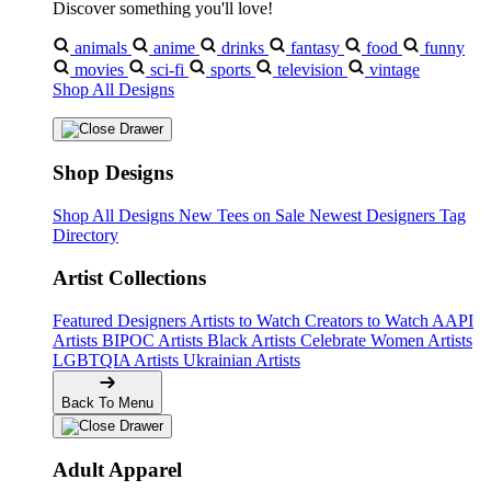
Discover something you'll love!
animals
anime
drinks
fantasy
food
funny
movies
sci-fi
sports
television
vintage
Shop All Designs
Shop Designs
Shop All Designs
New Tees on Sale
Newest Designers
Tag
Directory
Artist Collections
Featured Designers
Artists to Watch
Creators to Watch
AAPI
Artists
BIPOC Artists
Black Artists
Celebrate Women Artists
LGBTQIA Artists
Ukrainian Artists
Back To Menu
Adult Apparel