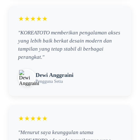
★★★★★
"KOREATOTO memberikan pengalaman akses
yang lebih baik berkat desain modern dan
tampilan yang tetap stabil di berbagai
perangkat."
Dewi Anggraini
Pengguna Setia
★★★★★
"Menurut saya keunggulan utama