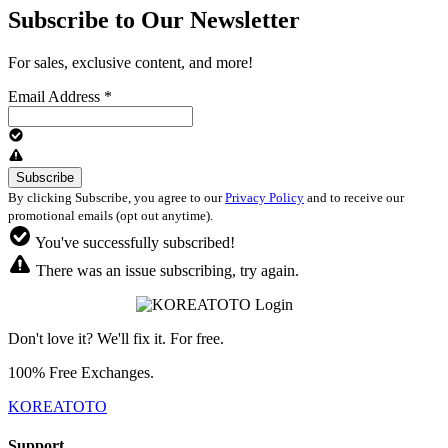
Subscribe to Our Newsletter
For sales, exclusive content, and more!
Email Address
*
By clicking Subscribe, you agree to our
Privacy Policy
and to receive our
promotional emails (opt out anytime).
You've successfully subscribed!
There was an issue subscribing, try again.
Don't love it? We'll fix it. For free.
100% Free Exchanges.
KOREATOTO
Support