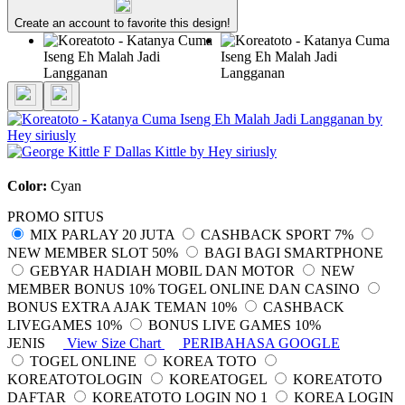
Create an account to favorite this design!
Color:
Cyan
PROMO SITUS
MIX PARLAY 20 JUTA
CASHBACK SPORT 7%
NEW MEMBER SLOT 50%
BAGI BAGI SMARTPHONE
GEBYAR HADIAH MOBIL DAN MOTOR
NEW
MEMBER BONUS 10% TOGEL ONLINE DAN CASINO
BONUS EXTRA AJAK TEMAN 10%
CASHBACK
LIVEGAMES 10%
BONUS LIVE GAMES 10%
JENIS
View Size Chart
PERIBAHASA GOOGLE
TOGEL ONLINE
KOREA TOTO
KOREATOTOLOGIN
KOREATOGEL
KOREATOTO
DAFTAR
KOREATOTO LOGIN NO 1
KOREA LOGIN